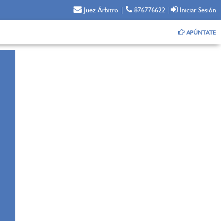
Juez Árbitro
|
876776622
|
Iniciar Sesión
APÚNTATE