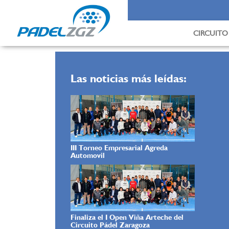
OPENS
CIRCUITO 
NORMAT
Las noticias más leídas:
III Torneo Empresarial Agreda
Automovil
Finaliza el I Open Viña Arteche del
Circuito Pádel Zaragoza