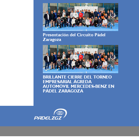
Presentación del Circuito Pádel
Zaragoza
BRILLANTE CIERRE DEL TORNEO
EMPRESARIAL ÁGREDA
AUTOMÓVIL MERCEDES-BENZ EN
PÁDEL ZARAGOZA